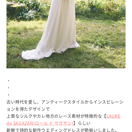
・
・
・
古い時代を愛し、アンティークスタイルからインスピレーシ
ョンを得たデザインで
上質なシルクやカレ地方のレース素材が特徴的な【
LAURE
de SAGAZAN(ロール ド サガザン)
】らしい
新鮮で詩的な新作ウエディングドレスが勢揃いしました。