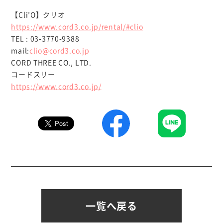
【Cli’O】クリオ
https://www.cord3.co.jp/rental/#clio
TEL : 03-3770-9388
mail:
clio@cord3.co.jp
CORD THREE CO., LTD.
コードスリー
https://www.cord3.co.jp/
一覧へ戻る