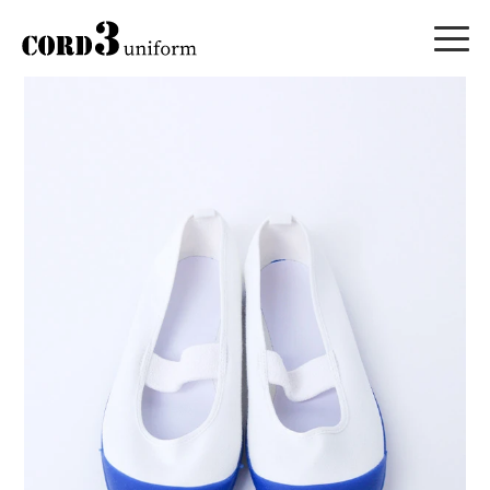
Style.42 (Accessory)
小学生制服小物
｜上履き
小学生撮影用の上履きです。3色よりお選びいただけます。
商品名 （管理番号）
カラー
サイズ
上履き
ブルー
20.0cm